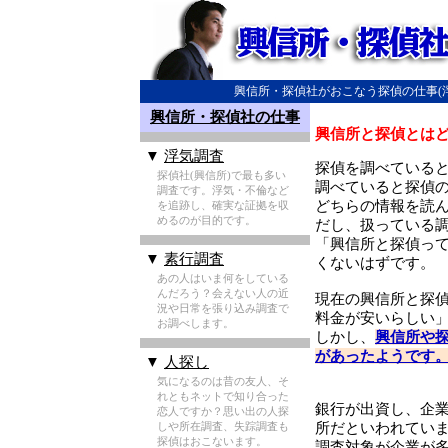
興信所・探偵社がおこなう探偵の仕事(
興信所・探偵社の仕事
興信所と探偵とは
▼
浮気調査
探偵を調べている
探偵社(興信所)で最も多い
調べていると探偵
調査です。浮気・不倫など
どちらの情報を読
を追跡し、確実な証拠を収
めるのが目的です。
だし、扱っている
「興信所と探偵っ
▼
素行調査
くないはずです。
あの人はいま何をしている
んだろう？会えない人の近
現在の興信所と探
況や日常を張り込み調査で
料金が安いらしい
お調べします。
しかし、
興信所や
があったようです
▼
人探し
気になるのは昔の友人、そ
れともネットで知り合った
銀行が出資し、企
恋人ですか？思い出の人探
しや所在調査、失踪調査も
所だといわれてい
探偵はおこないます。
調査対象が企業が