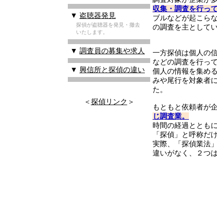
収集・調査を行っ
▼
盗聴器発見
ブルなどが起こら
探偵が盗聴器を発見・撤去
の調査を主として
いたします。
▼
調査員の募集や求人
一方探偵は個人の
などの調査を行っ
▼
興信所と探偵の違い
個人の情報を集め
みや尾行を対象者
た。
＜
探偵リンク
＞
もともと依頼者が
じ調査業。
時間の経過ととも
「探偵」と呼称だ
実際、「探偵業法
違いがなく、２つ